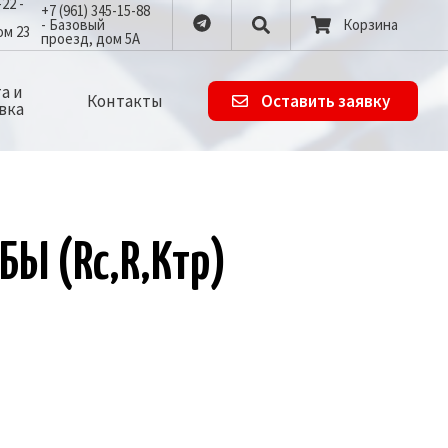
-22 -
+7 (961) 345-15-88
- Базовый
Корзина
ом 23
проезд, дом 5А
а и
Контакты
Оставить заявку
вка
­БЫ (Rc,R,Kтр)