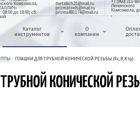
+7 (960) 311-60
инского Комсомола,
metallich21@mail.ru
Ленинского
ЕТАЛЛИЧ»
prizmatools@mail.ru
Комсомола, д
08:00 до 18:00; сб:
prizma481174@mail.ru
ной
Каталог
О
Оплат
инструментов
компании
доста
ЗАПЧАСТИ ДЛЯ ДЕРЖАВОК,РЕЗЦОВ И ФРЕЗ
МИНИ РЕЗЦЫ ЦЕЛЬНЫЕ ТВЕРДОСПЛАВНЫЕ
СВЕРЛА И КОРОНКИ ПО МЕТАЛЛУ
ГРЕБЕНКИ РЕЗЬБОНАРЕЗНЫЕ ПЛОСКИЕ
ЗЕНКЕРА,ЗЕНКОВКИ И ЦЕКОВКИ
ОСНАСТКА ДЛЯ ФРЕЗЕРНЫХ СТАНКОВ
ОСНАСТКА И ПРИСПОСОБЛЕНИЯ
ИЗМЕРИТЕЛЬНЫЙ ИНСТРУМЕНТ
АБРАЗИВНЫЙ И ПОЛИРОВАЛЬНЫЙ ИНСТРУМЕНТ
СТОЛБИКИ ТВЕРДОСПЛАВНЫЕ ЦЕЛЬНЫЕ
ЛАЗЕРНЫЕ ГРАВЕРЫ(МАРКИРОВЩИКИ)ПО МЕТАЛЛУ
УППЫ
/
ПЛАШКИ ДЛЯ ТРУБНОЙ КОНИЧЕСКОЙ РЕЗЬБЫ (Rc,R,Kтр)
РУБ­НОЙ КО­НИ­ЧЕС­КОЙ РЕЗЬ