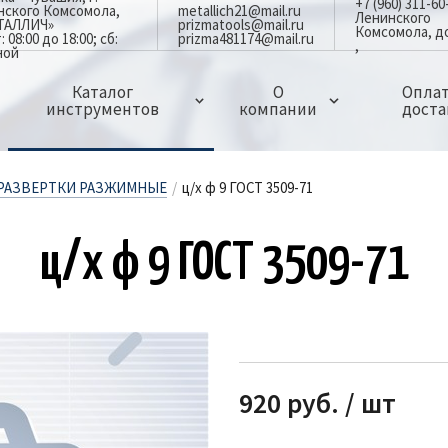
+7 (960) 311-60
инского Комсомола,
metallich21@mail.ru
Ленинского
ЕТАЛЛИЧ»
prizmatools@mail.ru
Комсомола, д
08:00 до 18:00; сб:
prizma481174@mail.ru
ной
Каталог
О
Оплат
инструментов
компании
доста
ЗАПЧАСТИ ДЛЯ ДЕРЖАВОК,РЕЗЦОВ И ФРЕЗ
МИНИ РЕЗЦЫ ЦЕЛЬНЫЕ ТВЕРДОСПЛАВНЫЕ
СВЕРЛА И КОРОНКИ ПО МЕТАЛЛУ
ГРЕБЕНКИ РЕЗЬБОНАРЕЗНЫЕ ПЛОСКИЕ
ЗЕНКЕРА,ЗЕНКОВКИ И ЦЕКОВКИ
ОСНАСТКА ДЛЯ ФРЕЗЕРНЫХ СТАНКОВ
ОСНАСТКА И ПРИСПОСОБЛЕНИЯ
ИЗМЕРИТЕЛЬНЫЙ ИНСТРУМЕНТ
АБРАЗИВНЫЙ И ПОЛИРОВАЛЬНЫЙ ИНСТРУМЕНТ
СТОЛБИКИ ТВЕРДОСПЛАВНЫЕ ЦЕЛЬНЫЕ
ЛАЗЕРНЫЕ ГРАВЕРЫ(МАРКИРОВЩИКИ)ПО МЕТАЛЛУ
РАЗВЕРТКИ РАЗЖИМНЫЕ
/
ц/х ф 9 ГОСТ 3509-71
ц/х ф 9 ГОСТ 3509-71
920 руб. / шт