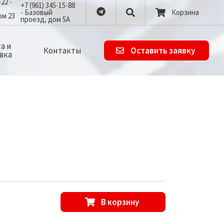
-22 -
+7 (961) 345-15-88
- Базовый
Корзина
ом 23
проезд, дом 5А
а и
Контакты
Оставить заявку
вка
В корзину