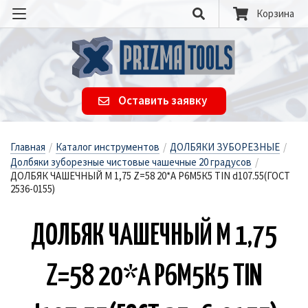
Корзина
Оставить заявку
Главная
/
Каталог инструментов
/
ДОЛБЯКИ ЗУБОРЕЗНЫЕ
/
Долбяки зуборезные чистовые чашечные 20 градусов
/
ДОЛБЯК ЧАШЕЧНЫЙ М 1,75 Z=58 20*А Р6М5К5 TIN d107.55(ГОСТ
2536-0155)
ДОЛ­БЯК ЧА­ШЕЧ­НЫЙ М 1,75
Z=58 20*А Р6М5К5 TIN