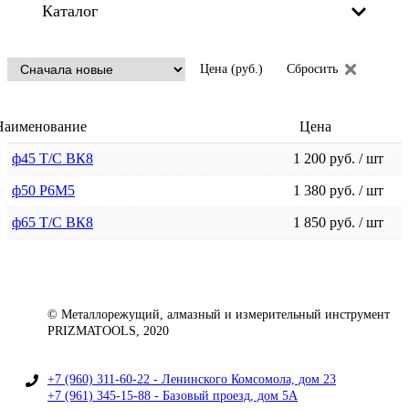
Каталог
Цена (руб.)
Сбросить
Наименование
Цена
ф45 Т/C ВК8
1 200 руб. / шт
ф50 Р6М5
1 380 руб. / шт
ф65 Т/С ВК8
1 850 руб. / шт
© Металлорежущий, алмазный и измерительный инструмент
PRIZMATOOLS, 2020
+7 (960) 311-60-22 - Ленинского Комсомола, дом 23
+7 (961) 345-15-88 - Базовый проезд, дом 5А