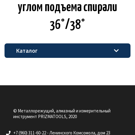
уг­лом подъ­е­ма спи­ра­ли
36°/38°
Каталог
© Металлорежущий, алмазный и измерительный
инструмент PRIZMATOOLS, 2020
+7 (960) 311-60-22 - Ленинского Комсомола, дом 23