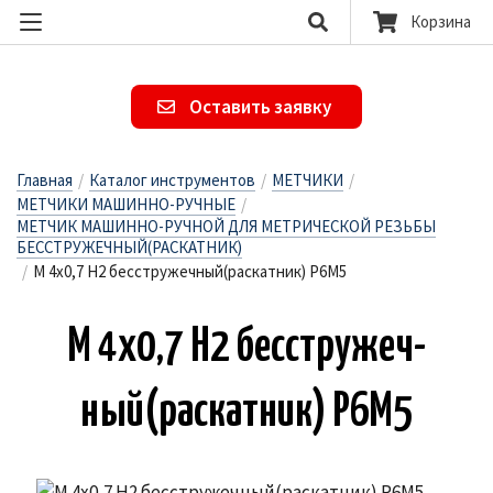
Корзина
Оставить заявку
Главная
/
Каталог инструментов
/
МЕТЧИКИ
/
МЕТЧИКИ МАШИННО-РУЧНЫЕ
/
МЕТЧИК МАШИННО-РУЧНОЙ ДЛЯ МЕТРИЧЕСКОЙ РЕЗЬБЫ
БЕССТРУЖЕЧНЫЙ(РАСКАТНИК)
/
М 4х0,7 H2 бесстружечный(раскатник) Р6М5
М 4х0,7 H2 бесс­тру­жеч­
ный(рас­катник) Р6М5