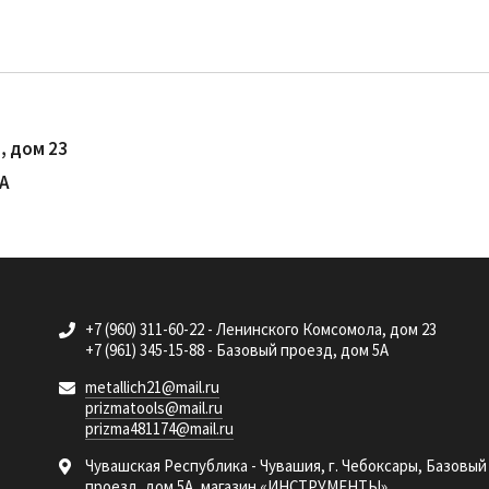
, дом 23
5А
+7 (960) 311-60-22 - Ленинского Комсомола, дом 23
+7 (961) 345-15-88 - Базовый проезд, дом 5А
metallich21@mail.ru
prizmatools@mail.ru
prizma481174@mail.ru
Чувашская Республика - Чувашия, г. Чебоксары, Базовый
проезд, дом 5А, магазин «ИНСТРУМЕНТЫ»