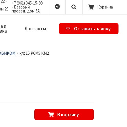
-22 -
+7 (961) 345-15-88
- Базовый
Корзина
ом 23
проезд, дом 5А
а и
Контакты
Оставить заявку
вка
ТОВИКОМ
/
к/х 15 Р6М5 КМ2
В корзину