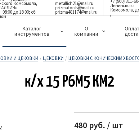
+7 (960) 311-60
инского Комсомола,
metallich21@mail.ru
Ленинского
ЕТАЛЛИЧ»
prizmatools@mail.ru
Комсомола, д
08:00 до 18:00; сб:
prizma481174@mail.ru
ной
Каталог
О
Оплат
инструментов
компании
доста
ЗАПЧАСТИ ДЛЯ ДЕРЖАВОК,РЕЗЦОВ И ФРЕЗ
МИНИ РЕЗЦЫ ЦЕЛЬНЫЕ ТВЕРДОСПЛАВНЫЕ
СВЕРЛА И КОРОНКИ ПО МЕТАЛЛУ
ГРЕБЕНКИ РЕЗЬБОНАРЕЗНЫЕ ПЛОСКИЕ
ЗЕНКЕРА,ЗЕНКОВКИ И ЦЕКОВКИ
ОСНАСТКА ДЛЯ ФРЕЗЕРНЫХ СТАНКОВ
ОСНАСТКА И ПРИСПОСОБЛЕНИЯ
ИЗМЕРИТЕЛЬНЫЙ ИНСТРУМЕНТ
АБРАЗИВНЫЙ И ПОЛИРОВАЛЬНЫЙ ИНСТРУМЕНТ
СТОЛБИКИ ТВЕРДОСПЛАВНЫЕ ЦЕЛЬНЫЕ
ЛАЗЕРНЫЕ ГРАВЕРЫ(МАРКИРОВЩИКИ)ПО МЕТАЛЛУ
КОВКИ И ЦЕКОВКИ
/
ЦЕКОВКИ
/
ЦЕКОВКИ С КОНИЧЕСКИМ ХВОС
к/х 15 Р6М5 КМ2
480 руб. / шт