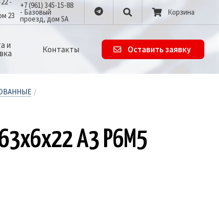
-22 -
+7 (961) 345-15-88
- Базовый
Корзина
ом 23
проезд, дом 5А
а и
Контакты
Оставить заявку
вка
ЛОВАННЫЕ
/
АЯ 63х6х22 А3 Р6М5