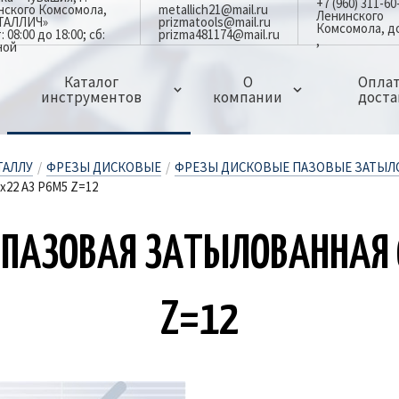
+7 (960) 311-60
инского Комсомола,
metallich21@mail.ru
Ленинского
ЕТАЛЛИЧ»
prizmatools@mail.ru
Комсомола, д
08:00 до 18:00; сб:
prizma481174@mail.ru
ной
Каталог
О
Оплат
инструментов
компании
доста
ЗАПЧАСТИ ДЛЯ ДЕРЖАВОК,РЕЗЦОВ И ФРЕЗ
МИНИ РЕЗЦЫ ЦЕЛЬНЫЕ ТВЕРДОСПЛАВНЫЕ
СВЕРЛА И КОРОНКИ ПО МЕТАЛЛУ
ГРЕБЕНКИ РЕЗЬБОНАРЕЗНЫЕ ПЛОСКИЕ
ЗЕНКЕРА,ЗЕНКОВКИ И ЦЕКОВКИ
ОСНАСТКА ДЛЯ ФРЕЗЕРНЫХ СТАНКОВ
ОСНАСТКА И ПРИСПОСОБЛЕНИЯ
ИЗМЕРИТЕЛЬНЫЙ ИНСТРУМЕНТ
АБРАЗИВНЫЙ И ПОЛИРОВАЛЬНЫЙ ИНСТРУМЕНТ
СТОЛБИКИ ТВЕРДОСПЛАВНЫЕ ЦЕЛЬНЫЕ
ЛАЗЕРНЫЕ ГРАВЕРЫ(МАРКИРОВЩИКИ)ПО МЕТАЛЛУ
ТАЛЛУ
/
ФРЕЗЫ ДИСКОВЫЕ
/
ФРЕЗЫ ДИСКОВЫЕ ПАЗОВЫЕ ЗАТЫ
2 А3 Р6М5 Z=12
 ПА­ЗО­ВАЯ ЗА­ТЫ­ЛО­ВАН­Н
Z=12