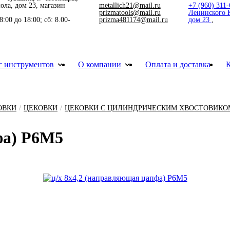
ола, дом 23, магазин
metallich21@mail.ru
+7 (960) 311-
prizmatools@mail.ru
Ленинского 
:00 до 18:00; сб: 8.00-
prizma481174@mail.ru
дом 23
г инструментов
О компании
Оплата и доставка
ПЧАСТИ ДЛЯ ДЕРЖАВОК,РЕЗЦОВ И ФРЕЗ
НИ РЕЗЦЫ ЦЕЛЬНЫЕ ТВЕРДОСПЛАВНЫЕ
ЛАСТИНЫ ТВЕРДОСПЛАВНЫЕ
ЛА И КОРОНКИ ПО МЕТАЛЛУ
НКИ РЕЗЬБОНАРЕЗНЫЕ ПЛОСКИЕ
ЕРА,ЗЕНКОВКИ И ЦЕКОВКИ
ТКА ДЛЯ ФРЕЗЕРНЫХ СТАНКОВ
НАСТКА И ПРИСПОСОБЛЕНИЯ
МЕРИТЕЛЬНЫЙ ИНСТРУМЕНТ
ЗИВНЫЙ И ПОЛИРОВАЛЬНЫЙ ИНСТРУМЕНТ
ОЛОТНА МЕТАЛЛОРЕЖУЩИЕ
ИКИ ТВЕРДОСПЛАВНЫЕ ЦЕЛЬНЫЕ
ЫЕ ГРАВЕРЫ(МАРКИРОВЩИКИ)ПО МЕТАЛЛУ
ОВКИ
/
ЦЕКОВКИ
/
ЦЕКОВКИ С ЦИЛИНДРИЧЕСКИМ ХВОСТОВИКО
­фа) Р6М5