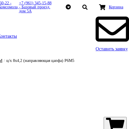
60-22 -
+7 (961) 345-15-88
Комсомола,
- Базовый проезд,
Корзина
дом 5А
Контакты
Оставить заявку
М
/
ц/х 8х4,2 (направляющая цапфа) Р6М5