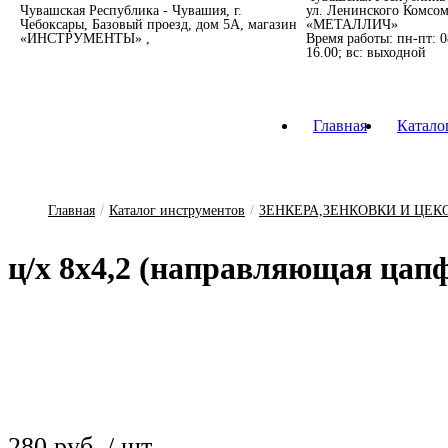
Чувашская Республика - Чувашия, г.
ул. Ленинского Комсом
Чебоксары, Базовый проезд, дом 5А, магазин
«МЕТАЛЛИЧ»
«ИНСТРУМЕНТЫ»
Время работы: пн-пт: 08
16.00; вс: выходной
Главная
Катало
ЗА
МИ
П
СВЕР
ГРЕБЕ
ЗЕНК
ОСНАС
ОС
ИЗ
АБРА
П
СТОЛБ
ЛАЗЕРН
Главная
/
Каталог инструментов
/
ЗЕНКЕРА,ЗЕНКОВКИ И ЦЕК
ц/х 8х4,2 (нап­равля­ю­щая цап
280 руб. / шт