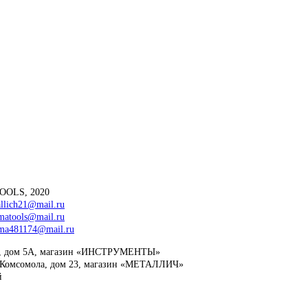
OOLS, 2020
llich21@mail.ru
matools@mail.ru
zma481174@mail.ru
езд, дом 5А, магазин «ИНСТРУМЕНТЫ»
го Комсомола, дом 23, магазин «МЕТАЛЛИЧ»
й