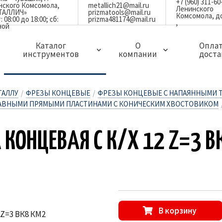
+7 (960) 311-60
инского Комсомола,
metallich21@mail.ru
Ленинского
ЕТАЛЛИЧ»
prizmatools@mail.ru
Комсомола, д
08:00 до 18:00; сб:
prizma481174@mail.ru
ной
Каталог
О
Оплат
инструментов
компании
доста
ЗАПЧАСТИ ДЛЯ ДЕРЖАВОК,РЕЗЦОВ И ФРЕЗ
МИНИ РЕЗЦЫ ЦЕЛЬНЫЕ ТВЕРДОСПЛАВНЫЕ
СВЕРЛА И КОРОНКИ ПО МЕТАЛЛУ
ГРЕБЕНКИ РЕЗЬБОНАРЕЗНЫЕ ПЛОСКИЕ
ЗЕНКЕРА,ЗЕНКОВКИ И ЦЕКОВКИ
ОСНАСТКА ДЛЯ ФРЕЗЕРНЫХ СТАНКОВ
ОСНАСТКА И ПРИСПОСОБЛЕНИЯ
ИЗМЕРИТЕЛЬНЫЙ ИНСТРУМЕНТ
АБРАЗИВНЫЙ И ПОЛИРОВАЛЬНЫЙ ИНСТРУМЕНТ
СТОЛБИКИ ТВЕРДОСПЛАВНЫЕ ЦЕЛЬНЫЕ
ЛАЗЕРНЫЕ ГРАВЕРЫ(МАРКИРОВЩИКИ)ПО МЕТАЛЛУ
ТАЛЛУ
/
ФРЕЗЫ КОНЦЕВЫЕ
/
ФРЕЗЫ КОНЦЕВЫЕ С НАПАЯННЫМИ 
АВНЫМИ ПРЯМЫМИ ПЛАСТИНАМИ С КОНИЧЕСКИМ ХВОСТОВИКОМ
 КОН­ЦЕ­ВАЯ С К/Х 12 Z=3 
В корзину