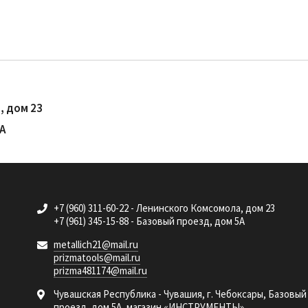
, дом 23
5А
+7 (960) 311-60-22 - Ленинского Комсомола, дом 23
+7 (961) 345-15-88 - Базовый проезд, дом 5А
metallich21@mail.ru
prizmatools@mail.ru
prizma481174@mail.ru
Чувашская Республика - Чувашия, г. Чебоксары, Базовый
проезд, дом 5А, магазин «ИНСТРУМЕНТЫ»