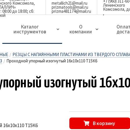
+7 (960) 311-60
инского Комсомола,
metallich21@mail.ru
Ленинского
ЕТАЛЛИЧ»
prizmatools@mail.ru
Комсомола, д
08:00 до 18:00; сб:
prizma481174@mail.ru
ной
Каталог
О
Оплат
инструментов
компании
доста
ЗАПЧАСТИ ДЛЯ ДЕРЖАВОК,РЕЗЦОВ И ФРЕЗ
МИНИ РЕЗЦЫ ЦЕЛЬНЫЕ ТВЕРДОСПЛАВНЫЕ
СВЕРЛА И КОРОНКИ ПО МЕТАЛЛУ
ГРЕБЕНКИ РЕЗЬБОНАРЕЗНЫЕ ПЛОСКИЕ
ЗЕНКЕРА,ЗЕНКОВКИ И ЦЕКОВКИ
ОСНАСТКА ДЛЯ ФРЕЗЕРНЫХ СТАНКОВ
ОСНАСТКА И ПРИСПОСОБЛЕНИЯ
ИЗМЕРИТЕЛЬНЫЙ ИНСТРУМЕНТ
АБРАЗИВНЫЙ И ПОЛИРОВАЛЬНЫЙ ИНСТРУМЕНТ
СТОЛБИКИ ТВЕРДОСПЛАВНЫЕ ЦЕЛЬНЫЕ
ЛАЗЕРНЫЕ ГРАВЕРЫ(МАРКИРОВЩИКИ)ПО МЕТАЛЛУ
РНЫЕ
/
РЕЗЦЫ С НАПАЯННЫМИ ПЛАСТИНАМИ ИЗ ТВЕРДОГО СПЛАВ
3
/
Проходной упорный изогнутый 16х10х110 Т15К6
у­пор­ный и­зог­ну­тый 16
В корзину