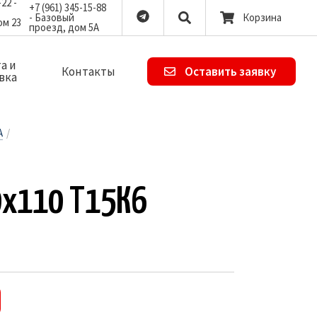
-22 -
+7 (961) 345-15-88
- Базовый
Корзина
ом 23
проезд, дом 5А
а и
Контакты
Оставить заявку
вка
А
/
х10х110 Т15К6