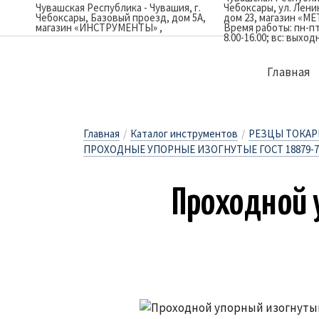
Чувашская Республика - Чувашия, г.
Чебоксары, ул. Лен
Чебоксары, Базовый проезд, дом 5А,
дом 23, магазин «М
магазин «ИНСТРУМЕНТЫ»
Время работы: пн-пт: 
8.00-16.00; вс: выход
Главная
Главная
/
Каталог инструментов
/
РЕЗЦЫ ТОКА
ПРОХОДНЫЕ УПОРНЫЕ ИЗОГНУТЫЕ ГОСТ 18879-7
Про­ход­ной 