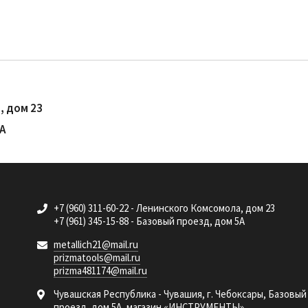
, дом 23
5А
+7 (960) 311-60-22 - Ленинского Комсомола, дом 23
+7 (961) 345-15-88 - Базовый проезд, дом 5А
metallich21@mail.ru
prizmatools@mail.ru
prizma481174@mail.ru
Чувашская Республика - Чувашия, г. Чебоксары, Базовый
проезд, дом 5А, магазин «ИНСТРУМЕНТЫ»